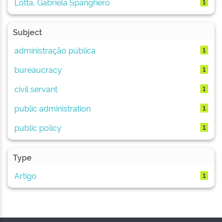
Lotta, Gabriela Spanghero
1
Subject
administração pública
1
bureaucracy
1
civil servant
1
public administration
1
public policy
1
Type
Artigo
1