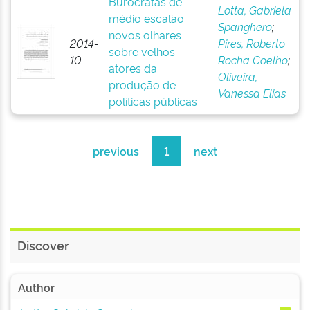
Burocratas de
Lotta, Gabriela
médio escalão:
Spanghero
;
novos olhares
2014-
Pires, Roberto
sobre velhos
10
Rocha Coelho
;
atores da
Oliveira,
produção de
Vanessa Elias
políticas públicas
previous
1
next
Discover
Author