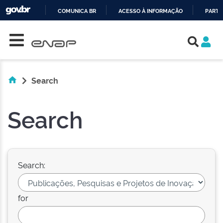
COMUNICA BR
ACESSO À INFORMAÇÃO
PARTI
Skip navigation
IR
PARA
O
CONTEÚDO
Search
Search
Search:
for