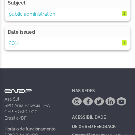
Subject
public administration
1
Date issued
2014
1
NAS REDES
Asa Sul
SPO Área Especial 2-A
CEP 70.610-900
ACESSIBILIDADE
Brasília/DF
DEIXE SEU FEEDBACK
Horário de funcionamento
Compartilhe conosco
se nossos
08h00 às 18h00