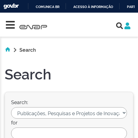
COMUNICA BR
ACESSO À INFORMAÇÃO
PARTI
Skip navigation
IR
PARA
O
CONTEÚDO
Search
Search
Search:
for