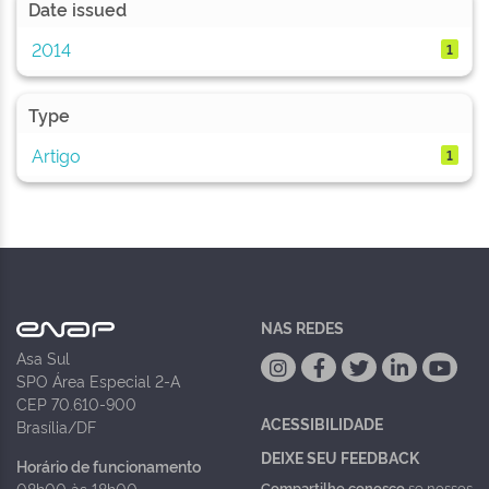
Date issued
2014
1
Type
Artigo
1
NAS REDES
Asa Sul
SPO Área Especial 2-A
CEP 70.610-900
ACESSIBILIDADE
Brasília/DF
DEIXE SEU FEEDBACK
Horário de funcionamento
Compartilhe conosco
se nossos
08h00 às 18h00