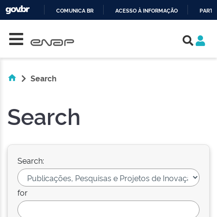
COMUNICA BR
ACESSO À INFORMAÇÃO
PARTI
Skip navigation
IR
PARA
O
CONTEÚDO
Search
Search
Search:
for