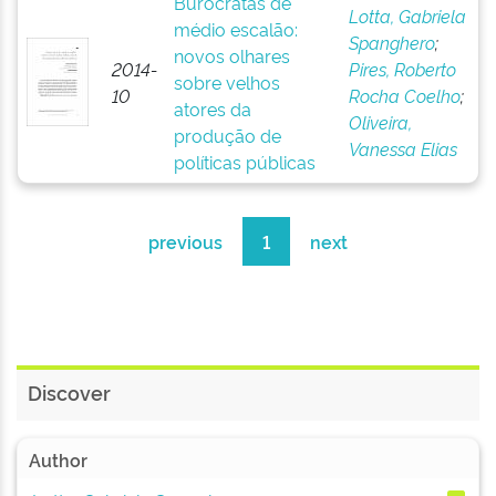
Burocratas de
Lotta, Gabriela
médio escalão:
Spanghero
;
novos olhares
2014-
Pires, Roberto
sobre velhos
10
Rocha Coelho
;
atores da
Oliveira,
produção de
Vanessa Elias
políticas públicas
previous
1
next
Discover
Author