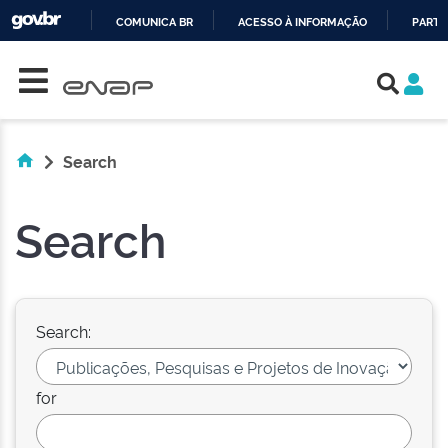
COMUNICA BR
ACESSO À INFORMAÇÃO
PARTI
Skip navigation
IR
PARA
O
CONTEÚDO
Search
Search
Search:
for