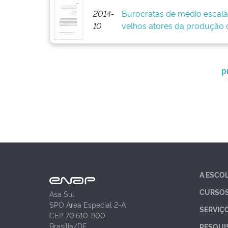
2014-
Burocratas de médio escalã
10
velhos atores da produção d
p
A ESCO
CURSO
Asa Sul
SPO Área Especial 2-A
SERVIÇ
CEP 70.610-900
Brasília/DF
PESQUI