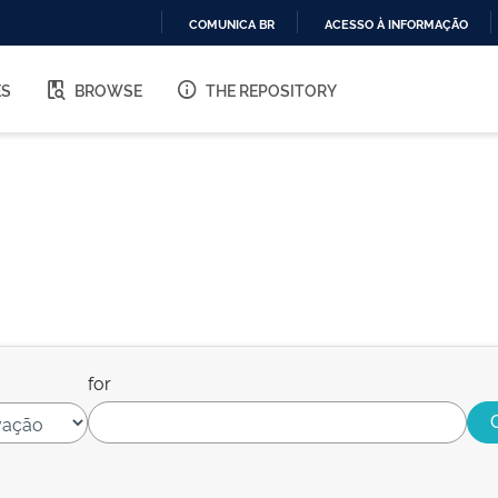
COMUNICA BR
ACESSO À INFORMAÇÃO
IR
PARA
ES
BROWSE
THE REPOSITORY
O
CONTEÚDO
for