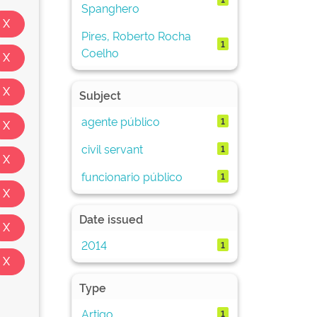
Spanghero
Pires, Roberto Rocha
1
Coelho
Subject
agente público
1
civil servant
1
funcionario público
1
Date issued
2014
1
Type
Artigo
1