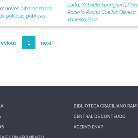
Lotta, Gabriela Spanghero
;
Pires
o: novos olhares sobre
Roberto Rocha Coelho
;
Oliveira,
e políticas públicas
Vanessa Elias
revious
1
next
LA
BIBLIOTECA GRACILIANO RAM
S
CENTRAL DE CONTEÚDO
OS
ACERVO ENAP
SA E CONHECIMENTO