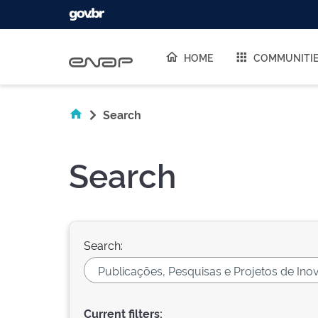
Skip navigation
HOME
COMMUNITI
Search
Search
Search:
Current filters: