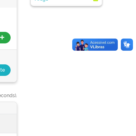
econds).