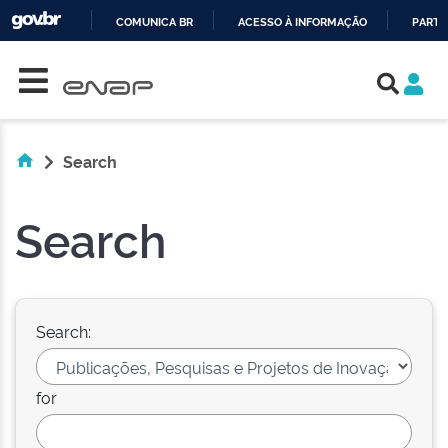
COMUNICA BR
ACESSO À INFORMAÇÃO
PARTI
Skip navigation
IR
PARA
O
CONTEÚDO
Search
Search
Search:
for