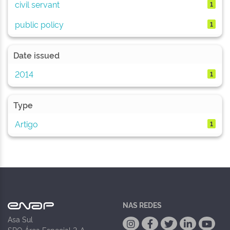
civil servant
1
public policy
1
Date issued
2014
1
Type
Artigo
1
NAS REDES
Asa Sul
SPO Área Especial 2-A