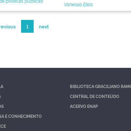
e políticas públicas
Vanessa Elias
revious
1
next
LA
BIBLIOTECA GRACILIANO RAM
S
CENTRAL DE CONTEÚDO
OS
ACERVO ENAP
SA E CONHECIMENTO
ECE