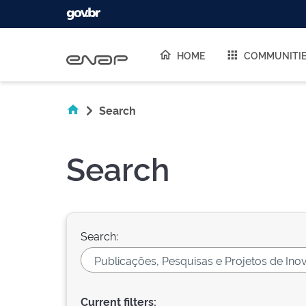
Skip navigation
HOME
COMMUNITI
Search
Search
Search:
Current filters: