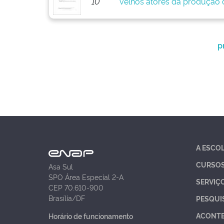
10
velhos atores da produção d
p
A ESCO
CURSO
Asa Sul
SPO Área Especial 2-A
SERVIÇ
CEP 70.610-900
Brasília/DF
PESQUI
ACONT
Horário de funcionamento