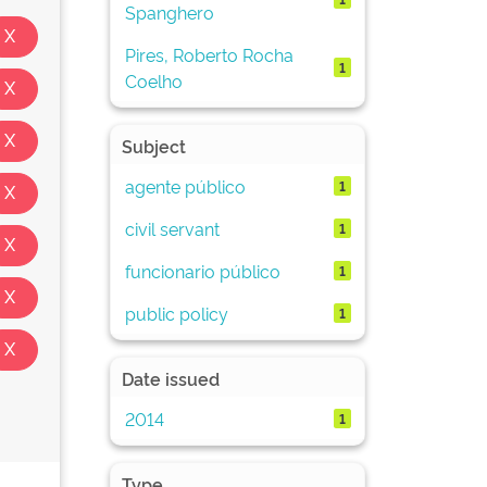
Spanghero
Pires, Roberto Rocha
1
Coelho
Subject
agente público
1
civil servant
1
funcionario público
1
public policy
1
Date issued
2014
1
Type