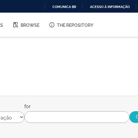
COMUNICA BR
ACESSO À INFORMAÇÃO
IR
PARA
ES
BROWSE
THE REPOSITORY
O
CONTEÚDO
for