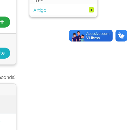
Artigo
1
econds).
,