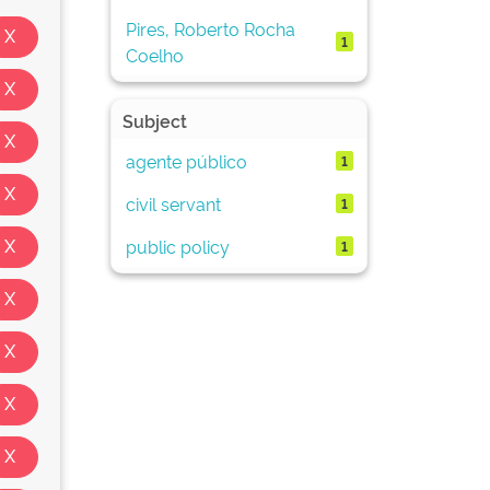
Pires, Roberto Rocha
1
Coelho
Subject
agente público
1
civil servant
1
public policy
1