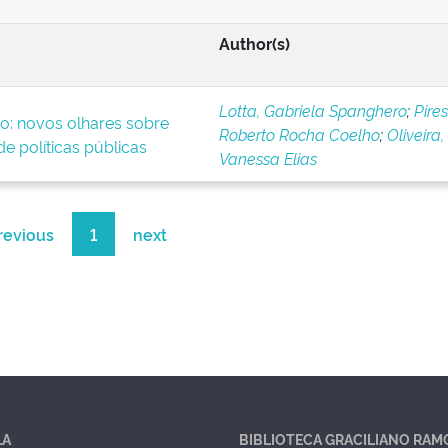
Author(s)
Lotta, Gabriela Spanghero
;
Pires
o: novos olhares sobre
Roberto Rocha Coelho
;
Oliveira,
e políticas públicas
Vanessa Elias
revious
1
next
LA
BIBLIOTECA GRACILIANO RAM