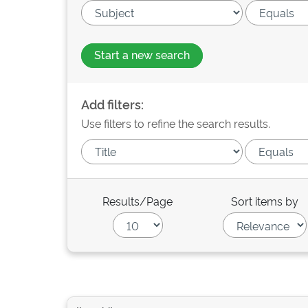
Start a new search
Add filters:
Use filters to refine the search results.
Results/Page
Sort items by