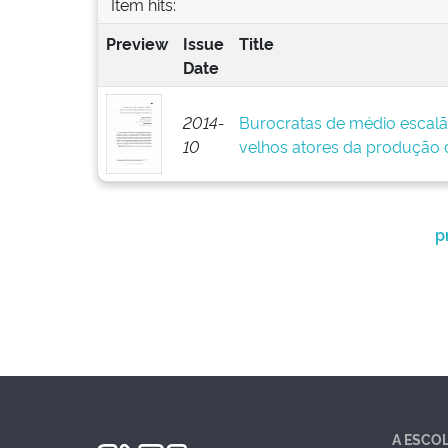
Item hits:
Preview
Issue
Title
Date
2014-
Burocratas de médio escalã
10
velhos atores da produção d
p
A ESCO