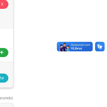
econds).