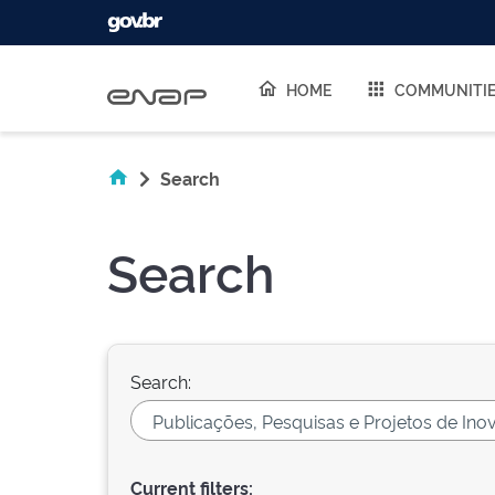
Skip navigation
HOME
COMMUNITI
Search
Search
Search:
Current filters: