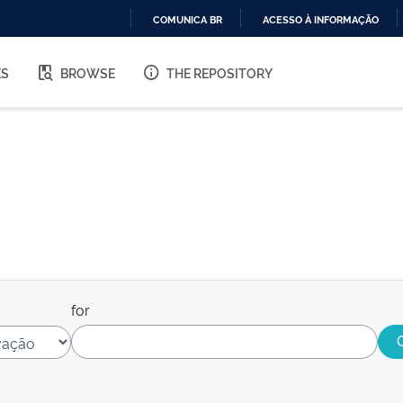
COMUNICA BR
ACESSO À INFORMAÇÃO
IR
PARA
ES
BROWSE
THE REPOSITORY
O
CONTEÚDO
for