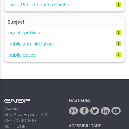
Pires, Roberto Rocha Coelho
1
Subject
agente público
1
public administration
1
public policy
1
NAS REDES
Asa Sul
SPO Área Especial 2-A
CEP 70.610-900
ACESSIBILIDADE
Brasília/DF