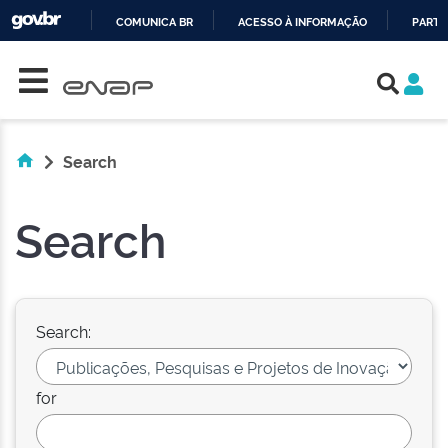
COMUNICA BR
ACESSO À INFORMAÇÃO
PARTI
Skip navigation
IR
PARA
O
CONTEÚDO
Search
Search
Search:
for