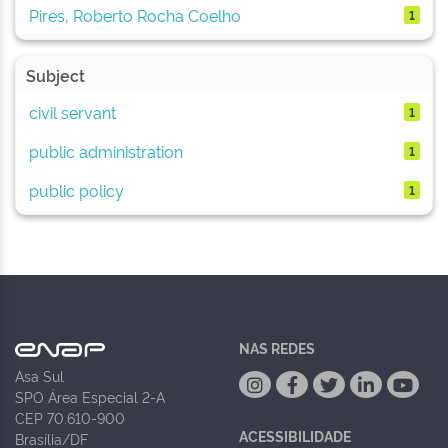
Pires, Roberto Rocha Coelho
1
Subject
civil servant
1
public administration
1
public policy
1
NAS REDES
Asa Sul
SPO Área Especial 2-A
CEP 70.610-900
ACESSIBILIDADE
Brasília/DF