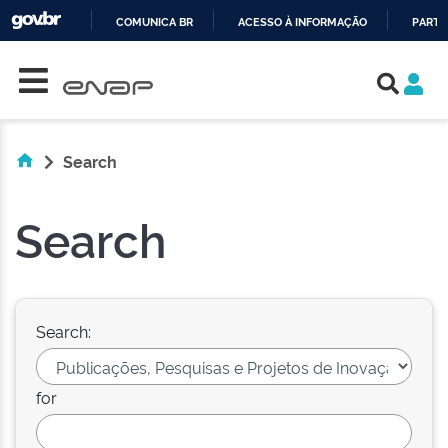
COMUNICA BR
ACESSO À INFORMAÇÃO
PARTI
Skip navigation
IR
PARA
O
CONTEÚDO
Search
Search
Search:
for