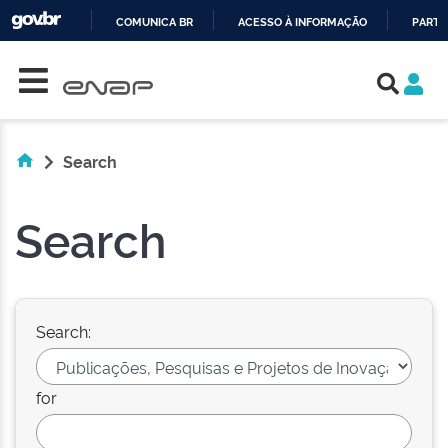
COMUNICA BR
ACESSO À INFORMAÇÃO
PARTI
Skip navigation
IR
PARA
O
CONTEÚDO
Search
Search
Search:
for