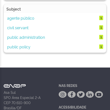
Subject
agente público
1
civil servant
1
public administration
1
public policy
1
NAS REDES
Asa Sul
SPO Área Especial 2-A
CEP 70.610-900
ACESSIBILIDADE
Brasília/DF