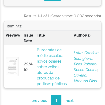
Results 1-1 of 1 (Search time: 0.002 seconds).
Item hits:
Preview
Issue
Title
Author(s)
Date
Burocratas de
Lotta, Gabriela
médio escalão:
Spanghero
;
novos olhares
2014-
Pires, Roberto
sobre velhos
10
Rocha Coelho
;
atores da
Oliveira,
produção de
Vanessa Elias
políticas públicas
previous
1
next