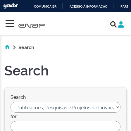
COMUNICA BR
ACESSO À INFORMAÇÃO
PARTI
Skip navigation
IR
PARA
O
CONTEÚDO
Search
Search
Search:
for