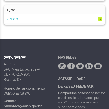
Type
Artigo
1
NAS REDES
Asa Sul
SPO Área Especial 2-A
CEP 70.610-900
ACESSIBILIDADE
Brasília/DF
DEIXE SEU FEEDBACK
Horário de funcionamento
Compartilhe conosco
se nossos
08h00 às 18h00
canais estão adequados pra
Contato
você? Elogios também são
biblioteca@enap.gov.br
super bem vindos!