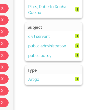
Pires, Roberto Rocha
1
Coelho
Subject
civil servant
1
public administration
1
public policy
1
Type
Artigo
1