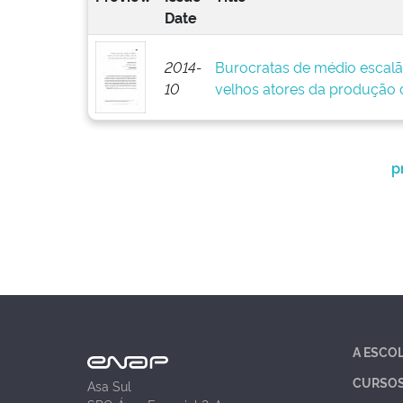
Date
2014-
Burocratas de médio escalã
10
velhos atores da produção d
p
A ESCO
CURSO
Asa Sul