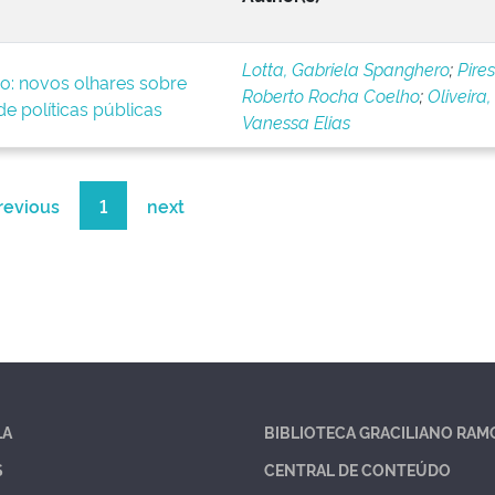
Lotta, Gabriela Spanghero
;
Pires
o: novos olhares sobre
Roberto Rocha Coelho
;
Oliveira,
e políticas públicas
Vanessa Elias
revious
1
next
LA
BIBLIOTECA GRACILIANO RAM
S
CENTRAL DE CONTEÚDO