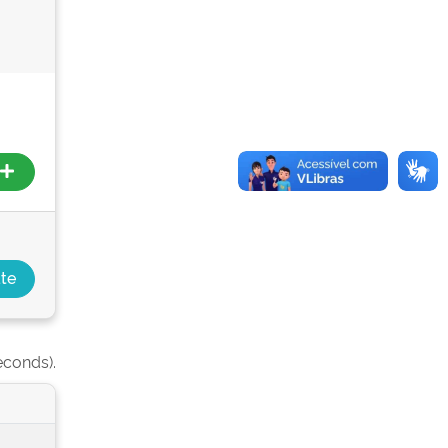
econds).