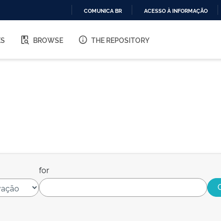
COMUNICA BR
ACESSO À INFORMAÇÃO
IR
PARA
ES
BROWSE
THE REPOSITORY
O
CONTEÚDO
for