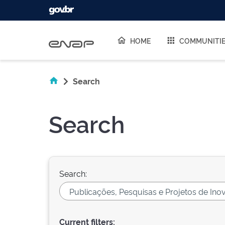
Skip navigation
HOME
COMMUNITI
Search
Search
Search:
Current filters: