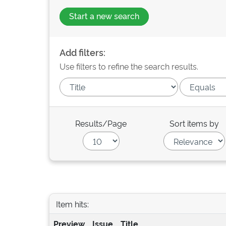
Start a new search
Add filters:
Use filters to refine the search results.
Results/Page
Sort items by
Item hits:
Preview
Issue
Title