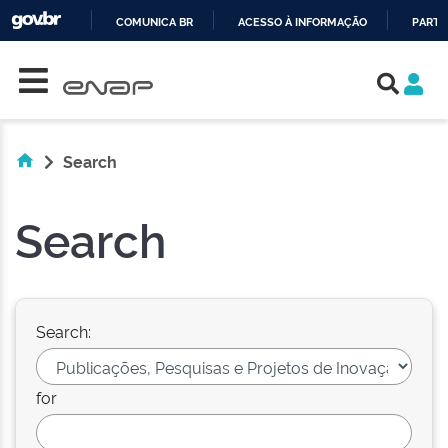
COMUNICA BR
ACESSO À INFORMAÇÃO
PARTI
Skip navigation
IR
PARA
O
CONTEÚDO
Search
Search
Search:
for