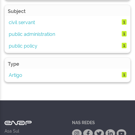
Subject
civil servant
1
public administration
1
public policy
1
Type
Artigo
1
NAS REDES
Asa Sul