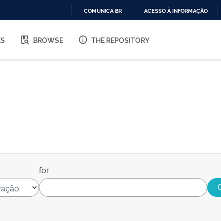
COMUNICA BR
ACESSO À INFORMAÇÃO
IR
PARA
ES
BROWSE
THE REPOSITORY
O
CONTEÚDO
for