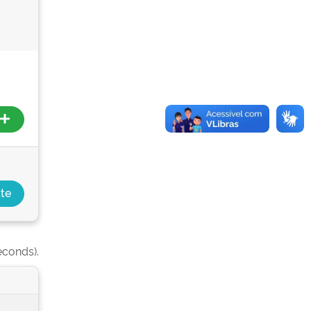
econds).