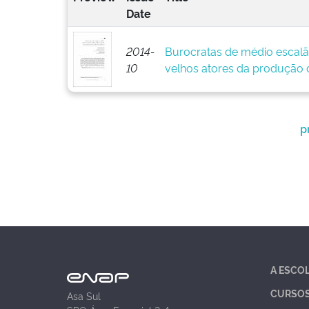
Date
2014-
Burocratas de médio escalã
10
velhos atores da produção d
p
A ESCO
CURSO
Asa Sul