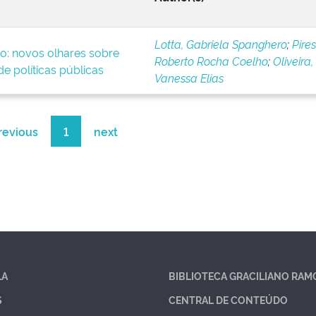
Lotta, Gabriela Spanghero
;
Pires
o: novos olhares sobre
Roberto Rocha Coelho
;
Oliveira,
e políticas públicas
Vanessa Elias
revious
1
next
LA
BIBLIOTECA GRACILIANO RAM
S
CENTRAL DE CONTEÚDO