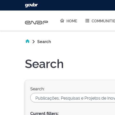
Skip navigation
HOME
COMMUNITI
Search
Search
Search:
Current filters: