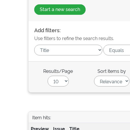
Start a new search
Add filters:
Use filters to refine the search results.
Results/Page
Sort items by
Item hits:
Preview
Issue
Title