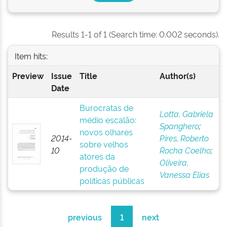
Results 1-1 of 1 (Search time: 0.002 seconds).
Item hits:
Preview
Issue
Title
Author(s)
Date
Burocratas de
Lotta, Gabriela
médio escalão:
Spanghero
;
novos olhares
2014-
Pires, Roberto
sobre velhos
10
Rocha Coelho
;
atores da
Oliveira,
produção de
Vanessa Elias
políticas públicas
previous
1
next