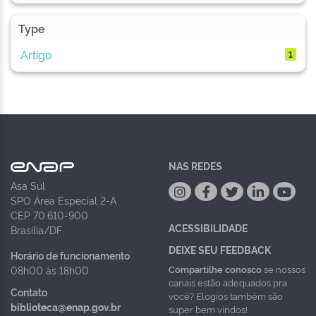
Type
Artigo
1
NAS REDES
Asa Sul
SPO Área Especial 2-A
CEP 70.610-900
ACESSIBILIDADE
Brasília/DF
DEIXE SEU FEEDBACK
Horário de funcionamento
Compartilhe conosco
se nossos
08h00 às 18h00
canais estão adequados pra
Contato
você? Elogios também são
biblioteca@enap.gov.br
super bem vindos!