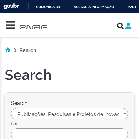
COMUNICA BR
ACESSO À INFORMAÇÃO
PARTI
Skip navigation
IR
PARA
O
CONTEÚDO
Search
Search
Search:
for