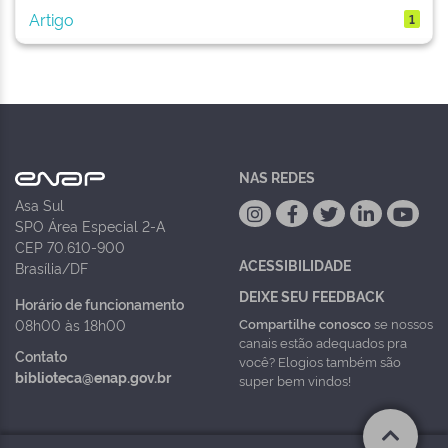
Artigo
1
NAS REDES
Asa Sul
SPO Área Especial 2-A
CEP 70.610-900
ACESSIBILIDADE
Brasília/DF
DEIXE SEU FEEDBACK
Horário de funcionamento
Compartilhe conosco
se nossos
08h00 às 18h00
canais estão adequados pra
Contato
você? Elogios também são
biblioteca@enap.gov.br
super bem vindos!