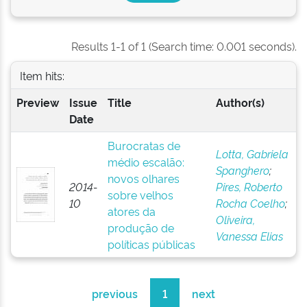
Results 1-1 of 1 (Search time: 0.001 seconds).
Item hits:
Preview
Issue
Title
Author(s)
Date
Burocratas de
Lotta, Gabriela
médio escalão:
Spanghero
;
novos olhares
2014-
Pires, Roberto
sobre velhos
10
Rocha Coelho
;
atores da
Oliveira,
produção de
Vanessa Elias
políticas públicas
previous
1
next