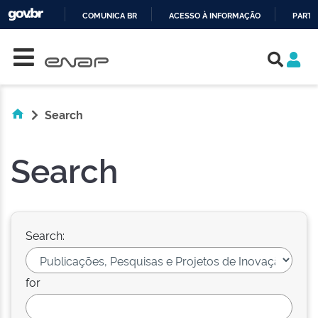
COMUNICA BR
ACESSO À INFORMAÇÃO
PARTI
Skip navigation
IR
PARA
O
CONTEÚDO
Search
Search
Search:
for