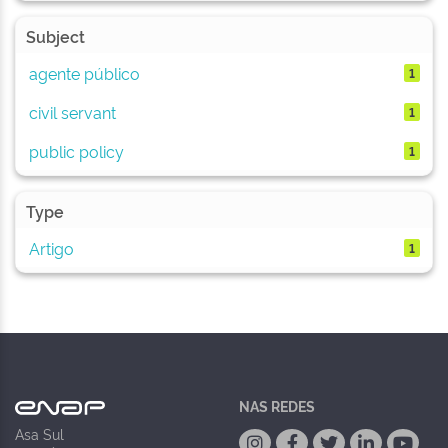
Subject
agente público
1
civil servant
1
public policy
1
Type
Artigo
1
NAS REDES
Asa Sul