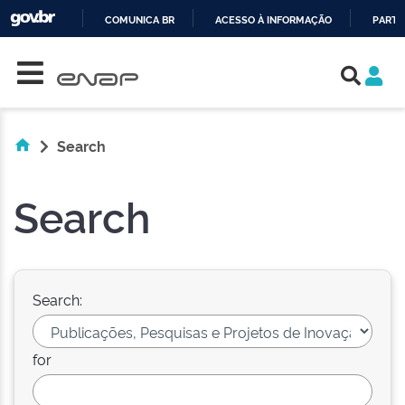
COMUNICA BR
ACESSO À INFORMAÇÃO
PARTI
Skip navigation
IR
PARA
O
CONTEÚDO
Search
Search
Search:
for