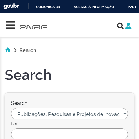
COMUNICA BR
ACESSO À INFORMAÇÃO
PARTI
Skip navigation
IR
PARA
O
CONTEÚDO
Search
Search
Search:
for