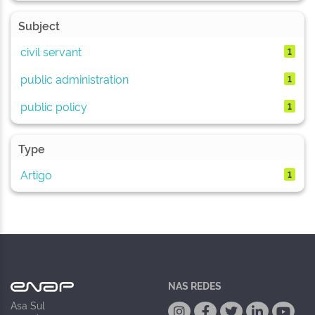
Subject
civil servant
1
public administration
1
public policy
1
Type
Artigo
1
NAS REDES
Asa Sul