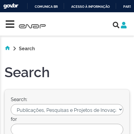
COMUNICA BR
ACESSO À INFORMAÇÃO
PARTI
Skip navigation
IR
PARA
O
CONTEÚDO
Search
Search
Search:
for