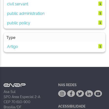
civil servant
1
public administration
1
public policy
1
Type
Artigo
1
NAS REDES
Asa Sul
SPO Área Especial 2-A
CEP 70.610-900
ACESSIBILIDADE
Brasília/DF