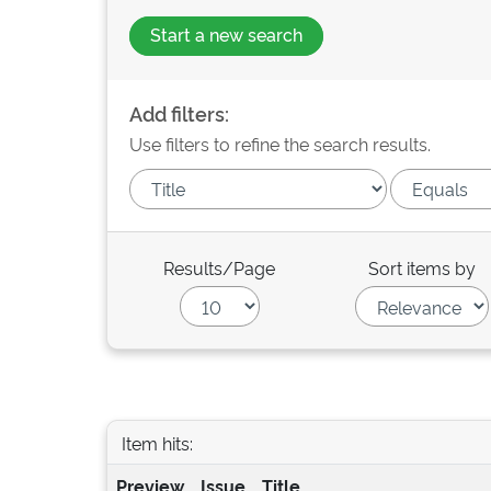
Start a new search
Add filters:
Use filters to refine the search results.
Results/Page
Sort items by
Item hits:
Preview
Issue
Title