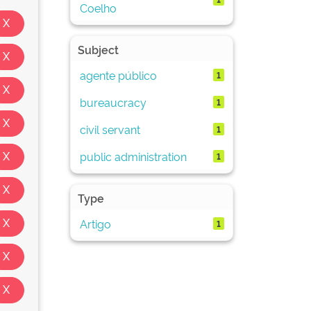
Coelho
Subject
agente público
1
bureaucracy
1
civil servant
1
public administration
1
Type
Artigo
1