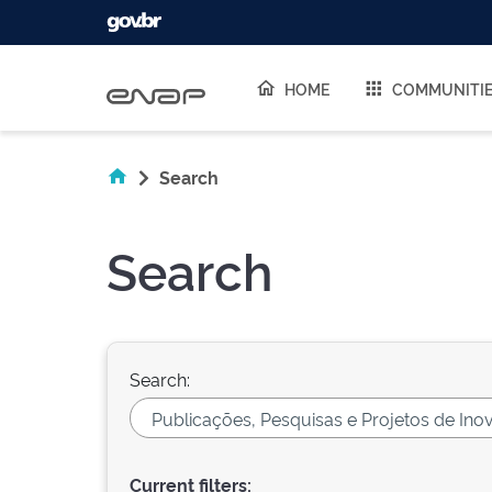
Skip navigation
HOME
COMMUNITI
Search
Search
Search:
Current filters: