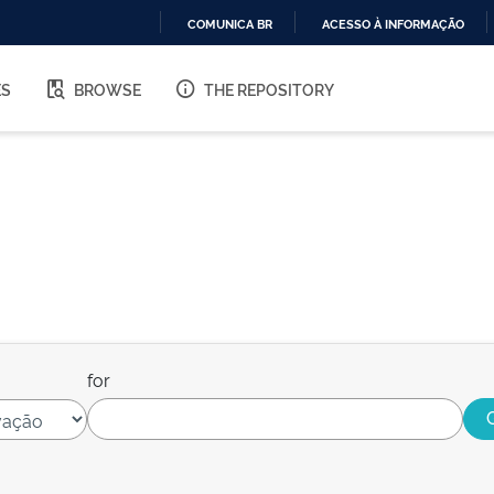
COMUNICA BR
ACESSO À INFORMAÇÃO
IR
PARA
ES
BROWSE
THE REPOSITORY
O
CONTEÚDO
for