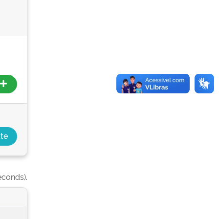
econds).