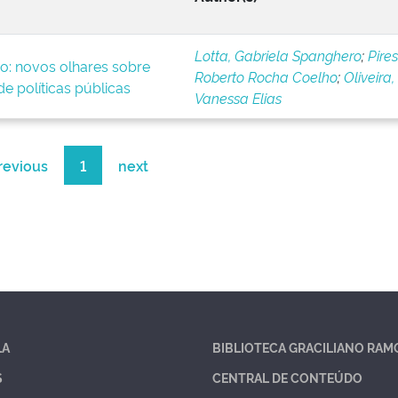
Lotta, Gabriela Spanghero
;
Pires
o: novos olhares sobre
Roberto Rocha Coelho
;
Oliveira,
e políticas públicas
Vanessa Elias
revious
1
next
LA
BIBLIOTECA GRACILIANO RAM
S
CENTRAL DE CONTEÚDO