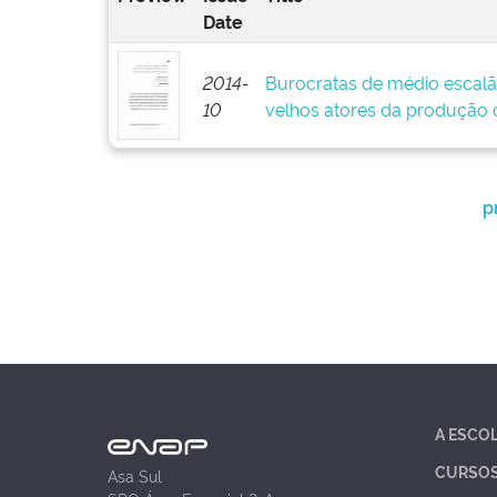
Date
2014-
Burocratas de médio escalã
10
velhos atores da produção d
p
A ESCO
CURSO
Asa Sul