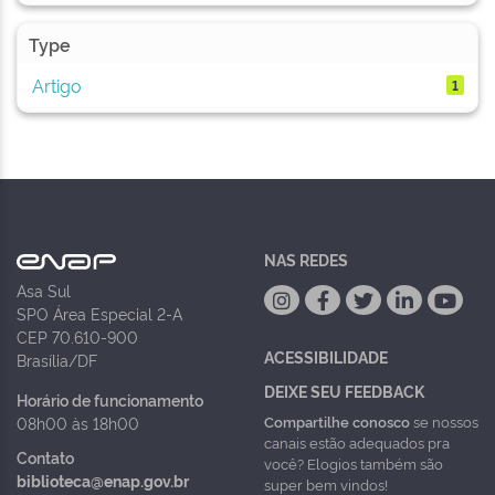
Type
Artigo
1
NAS REDES
Asa Sul
SPO Área Especial 2-A
CEP 70.610-900
ACESSIBILIDADE
Brasília/DF
DEIXE SEU FEEDBACK
Horário de funcionamento
Compartilhe conosco
se nossos
08h00 às 18h00
canais estão adequados pra
Contato
você? Elogios também são
biblioteca@enap.gov.br
super bem vindos!