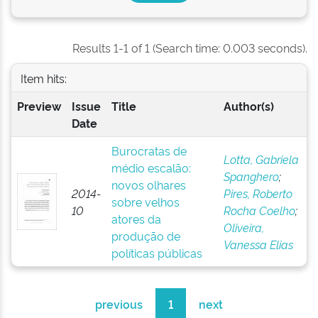
Results 1-1 of 1 (Search time: 0.003 seconds).
Item hits:
Preview
Issue
Title
Author(s)
Date
Burocratas de
Lotta, Gabriela
médio escalão:
Spanghero
;
novos olhares
2014-
Pires, Roberto
sobre velhos
10
Rocha Coelho
;
atores da
Oliveira,
produção de
Vanessa Elias
políticas públicas
previous
1
next