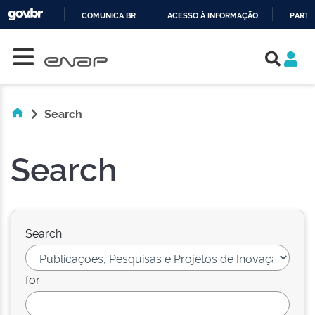
COMUNICA BR
ACESSO À INFORMAÇÃO
PARTI
Skip navigation
IR
PARA
O
CONTEÚDO
Search
Search
Search:
for