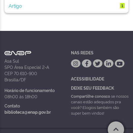
Artigo
1
NAS REDES
Asa Sul
SPO Área Especial 2-A
CEP 70.610-900
ACESSIBILIDADE
Brasília/DF
DEIXE SEU FEEDBACK
Horário de funcionamento
Compartilhe conosco
se nossos
08h00 às 18h00
canais estão adequados pra
Contato
você? Elogios também são
biblioteca@enap.gov.br
super bem vindos!