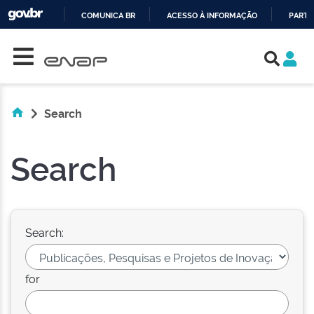
COMUNICA BR
ACESSO À INFORMAÇÃO
PARTI
Skip navigation
IR
PARA
O
CONTEÚDO
Search
Search
Search:
for