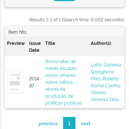
Results 1-1 of 1 (Search time: 0.002 seconds).
Item hits:
Preview
Issue
Title
Author(s)
Date
Burocratas de
Lotta, Gabriela
médio escalão:
Spanghero
;
novos olhares
2014-
Pires, Roberto
sobre velhos
10
Rocha Coelho
;
atores da
Oliveira,
produção de
Vanessa Elias
políticas públicas
previous
1
next