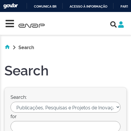
COMUNICA BR
ACESSO À INFORMAÇÃO
PARTI
Skip navigation
IR
PARA
O
CONTEÚDO
Search
Search
Search:
for