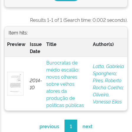
Results 1-1 of 1 (Search time: 0.002 seconds).
Item hits:
Preview
Issue
Title
Author(s)
Date
Burocratas de
Lotta, Gabriela
médio escalão:
Spanghero
;
novos olhares
2014-
Pires, Roberto
sobre velhos
10
Rocha Coelho
;
atores da
Oliveira,
produção de
Vanessa Elias
políticas públicas
previous
1
next