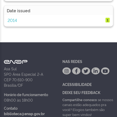
Date issued
2014
1
NAS REDES
Asa Sul
SPO Área Especial 2-A
CEP 70.610-900
ACESSIBILIDADE
Brasília/DF
DEIXE SEU FEEDBACK
Horário de funcionamento
Compartilhe conosco
se nossos
08h00 às 18h00
canais estão adequados pra
Contato
você? Elogios também são
biblioteca@enap.gov.br
super bem vindos!