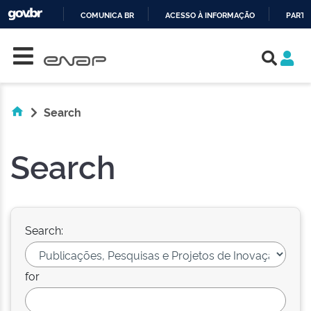
COMUNICA BR
ACESSO À INFORMAÇÃO
PARTI
Skip navigation
IR
PARA
O
CONTEÚDO
Search
Search
Search:
for