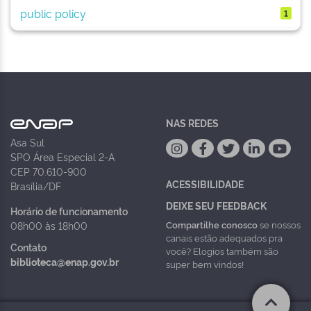
public policy
1
NAS REDES
Asa Sul
SPO Área Especial 2-A
CEP 70.610-900
ACESSIBILIDADE
Brasília/DF
DEIXE SEU FEEDBACK
Horário de funcionamento
Compartilhe conosco
se nossos
08h00 às 18h00
canais estão adequados pra
Contato
você? Elogios também são
biblioteca@enap.gov.br
super bem vindos!