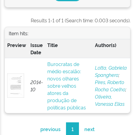
Results 1-1 of 1 (Search time: 0.003 seconds).
Item hits:
Preview
Issue
Title
Author(s)
Date
Burocratas de
Lotta, Gabriela
médio escalão:
Spanghero
;
novos olhares
2014-
Pires, Roberto
sobre velhos
10
Rocha Coelho
;
atores da
Oliveira,
produção de
Vanessa Elias
políticas públicas
previous
1
next