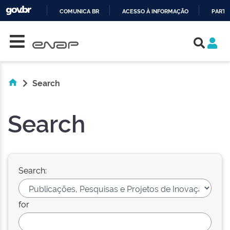
COMUNICA BR
ACESSO À INFORMAÇÃO
PARTI
Skip navigation
IR
PARA
O
CONTEÚDO
Search
Search
Search:
for