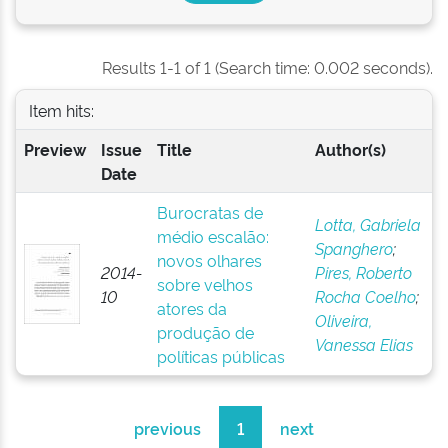
Results 1-1 of 1 (Search time: 0.002 seconds).
Item hits:
Preview
Issue
Title
Author(s)
Date
Burocratas de
Lotta, Gabriela
médio escalão:
Spanghero
;
novos olhares
2014-
Pires, Roberto
sobre velhos
10
Rocha Coelho
;
atores da
Oliveira,
produção de
Vanessa Elias
políticas públicas
previous
1
next