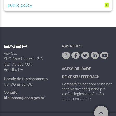
public policy
1
NAS REDES
Asa Sul
SPO Área Especial 2-A
CEP 70.610-900
ACESSIBILIDADE
Brasília/DF
DEIXE SEU FEEDBACK
Horário de funcionamento
Compartilhe conosco
se nossos
08h00 às 18h00
canais estão adequados pra
Contato
você? Elogios também são
biblioteca@enap.gov.br
super bem vindos!