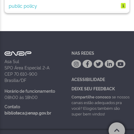
public policy
1
NAS REDES
Asa Sul
SPO Área Especial 2-A
CEP 70.610-900
ACESSIBILIDADE
Brasília/DF
DEIXE SEU FEEDBACK
Horário de funcionamento
Compartilhe conosco
se nossos
08h00 às 18h00
canais estão adequados pra
Contato
você? Elogios também são
biblioteca@enap.gov.br
super bem vindos!