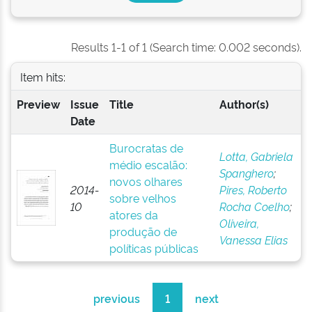
Results 1-1 of 1 (Search time: 0.002 seconds).
Item hits:
Preview
Issue
Title
Author(s)
Date
Burocratas de
Lotta, Gabriela
médio escalão:
Spanghero
;
novos olhares
2014-
Pires, Roberto
sobre velhos
10
Rocha Coelho
;
atores da
Oliveira,
produção de
Vanessa Elias
políticas públicas
previous
1
next