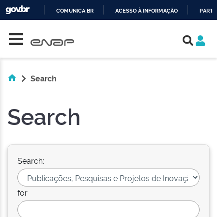
COMUNICA BR
ACESSO À INFORMAÇÃO
PARTI
Skip navigation
IR
PARA
O
CONTEÚDO
Search
Search
Search:
for