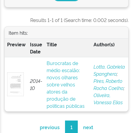
Results 1-1 of 1 (Search time: 0.002 seconds).
Item hits:
Preview
Issue
Title
Author(s)
Date
Burocratas de
Lotta, Gabriela
médio escalão:
Spanghero
;
novos olhares
2014-
Pires, Roberto
sobre velhos
10
Rocha Coelho
;
atores da
Oliveira,
produção de
Vanessa Elias
políticas públicas
previous
1
next