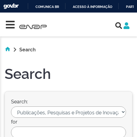
COMUNICA BR
ACESSO À INFORMAÇÃO
PARTI
Skip navigation
IR
PARA
O
CONTEÚDO
Search
Search
Search:
for