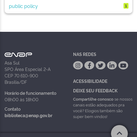
public policy
1
NAS REDES
Asa Sul
SPO Área Especial 2-A
CEP 70.610-900
ACESSIBILIDADE
Brasília/DF
DEIXE SEU FEEDBACK
Horário de funcionamento
Compartilhe conosco
se nossos
08h00 às 18h00
canais estão adequados pra
Contato
você? Elogios também são
biblioteca@enap.gov.br
super bem vindos!