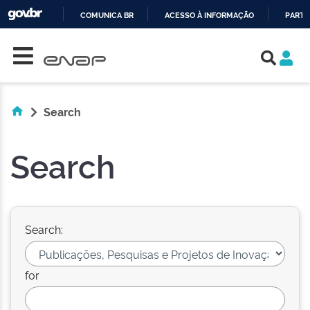
COMUNICA BR
ACESSO À INFORMAÇÃO
PARTI
Skip navigation
IR
PARA
O
CONTEÚDO
Search
Search
Search:
for