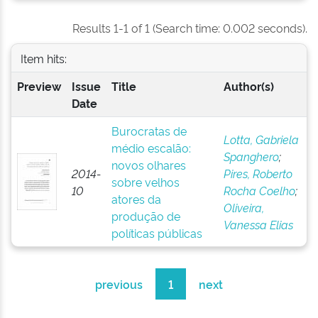
Results 1-1 of 1 (Search time: 0.002 seconds).
Item hits:
Preview
Issue
Title
Author(s)
Date
Burocratas de
Lotta, Gabriela
médio escalão:
Spanghero
;
novos olhares
2014-
Pires, Roberto
sobre velhos
10
Rocha Coelho
;
atores da
Oliveira,
produção de
Vanessa Elias
políticas públicas
previous
1
next