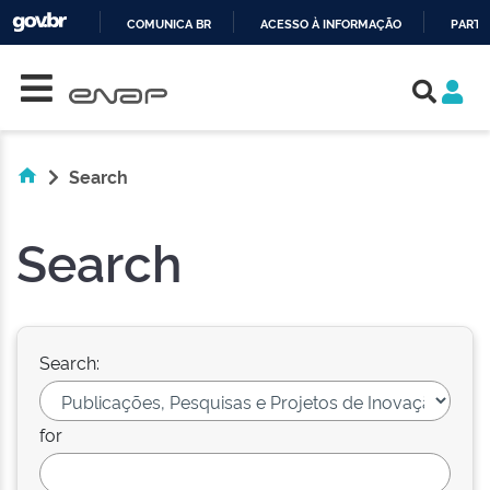
COMUNICA BR
ACESSO À INFORMAÇÃO
PARTI
Skip navigation
IR
PARA
O
CONTEÚDO
Search
Search
Search:
for