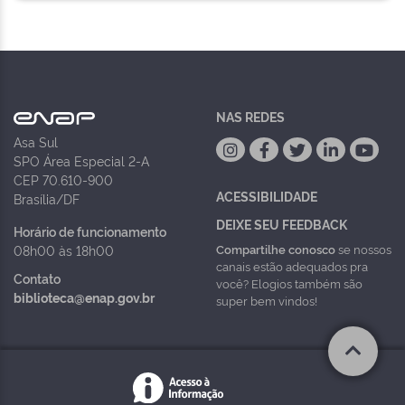
NAS REDES
Asa Sul
SPO Área Especial 2-A
CEP 70.610-900
ACESSIBILIDADE
Brasília/DF
DEIXE SEU FEEDBACK
Horário de funcionamento
Compartilhe conosco
se nossos
08h00 às 18h00
canais estão adequados pra
Contato
você? Elogios também são
biblioteca@enap.gov.br
super bem vindos!