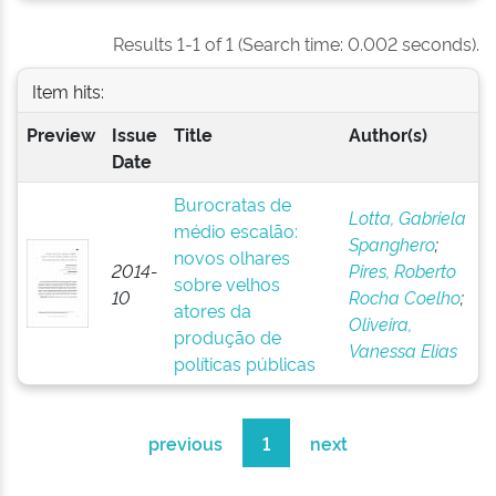
Results 1-1 of 1 (Search time: 0.002 seconds).
Item hits:
Preview
Issue
Title
Author(s)
Date
Burocratas de
Lotta, Gabriela
médio escalão:
Spanghero
;
novos olhares
2014-
Pires, Roberto
sobre velhos
10
Rocha Coelho
;
atores da
Oliveira,
produção de
Vanessa Elias
políticas públicas
previous
1
next