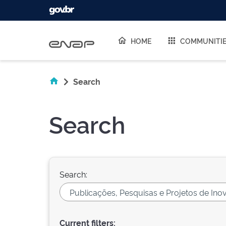
Skip navigation
HOME
COMMUNITI
Search
Search
Search:
Current filters: