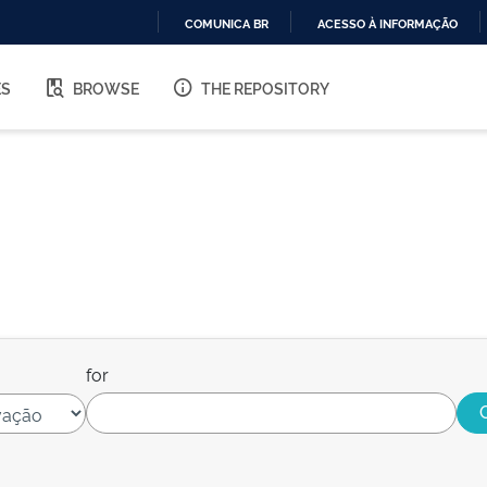
COMUNICA BR
ACESSO À INFORMAÇÃO
IR
PARA
ES
BROWSE
THE REPOSITORY
O
CONTEÚDO
for