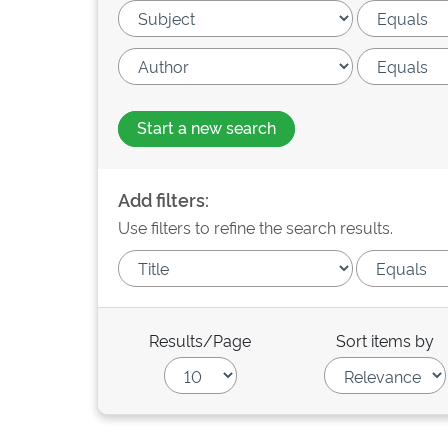
Start a new search
Add filters:
Use filters to refine the search results.
Results/Page
Sort items by