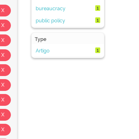
bureaucracy
1
public policy
1
Type
Artigo
1