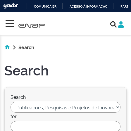
COMUNICA BR
ACESSO À INFORMAÇÃO
PARTI
Skip navigation
IR
PARA
O
CONTEÚDO
Search
Search
Search:
for