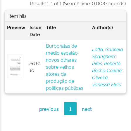
Results 1-1 of 1 (Search time: 0.003 seconds).
Item hits:
Preview
Issue
Title
Author(s)
Date
Burocratas de
Lotta, Gabriela
médio escalão:
Spanghero
;
novos olhares
2014-
Pires, Roberto
sobre velhos
10
Rocha Coelho
;
atores da
Oliveira,
produção de
Vanessa Elias
políticas públicas
previous
1
next