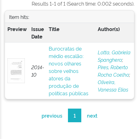
Results 1-1 of 1 (Search time: 0.002 seconds).
Item hits:
Preview
Issue
Title
Author(s)
Date
Burocratas de
Lotta, Gabriela
médio escalão:
Spanghero
;
novos olhares
2014-
Pires, Roberto
sobre velhos
10
Rocha Coelho
;
atores da
Oliveira,
produção de
Vanessa Elias
políticas públicas
previous
1
next