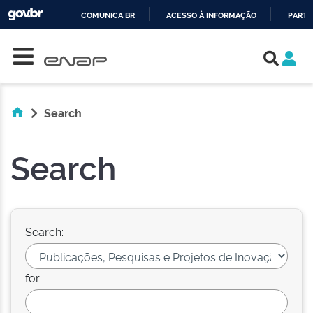
COMUNICA BR
ACESSO À INFORMAÇÃO
PARTI
Skip navigation
IR
PARA
O
CONTEÚDO
Search
Search
Search:
for