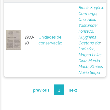
Bruck, Eugênio
Carmargo
;
Ono, Hélio
Yassurride
;
Fonseca,
1983-
Unidades de
Huyghens
10
conservação
Caetano da
;
Luduvice,
Magna Leite
;
Diniz, Mércia
Maria
;
Simões,
Naírio Serpa
previous
1
next