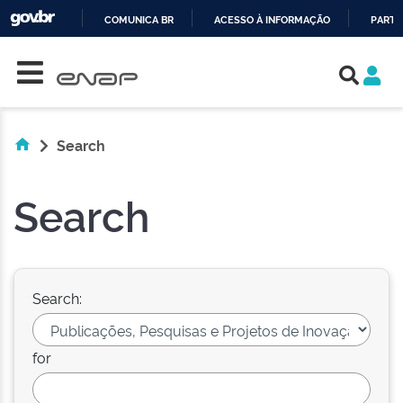
COMUNICA BR
ACESSO À INFORMAÇÃO
PARTI
Skip navigation
IR
PARA
O
CONTEÚDO
Search
Search
Search:
for