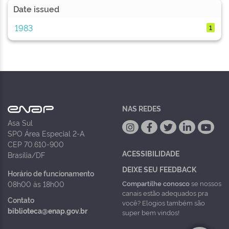
Date issued
1983
1
NAS REDES
Asa Sul
SPO Área Especial 2-A
CEP 70.610-900
ACESSIBILIDADE
Brasília/DF
DEIXE SEU FEEDBACK
Horário de funcionamento
Compartilhe conosco
se nossos
08h00 às 18h00
canais estão adequados pra
Contato
você? Elogios também são
biblioteca@enap.gov.br
super bem vindos!