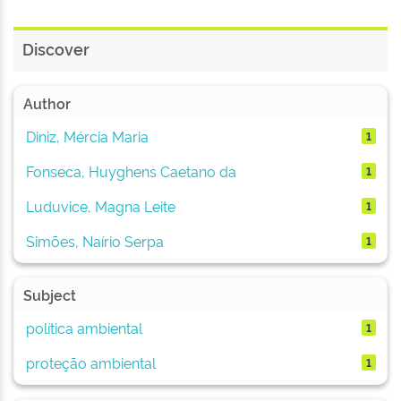
Discover
Author
Diniz, Mércia Maria
1
Fonseca, Huyghens Caetano da
1
Luduvice, Magna Leite
1
Simões, Naírio Serpa
1
Subject
política ambiental
1
proteção ambiental
1