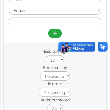
Results/Page
Sort items by
In order
Authors/record