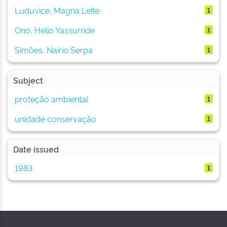
Luduvice, Magna Leite
1
Ono, Hélio Yassurride
1
Simões, Naírio Serpa
1
Subject
proteção ambiental
1
unidade conservação
1
Date issued
1983
1