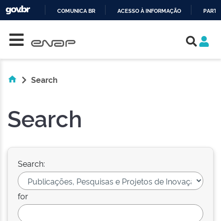
COMUNICA BR
ACESSO À INFORMAÇÃO
PARTI
Skip navigation
IR
PARA
O
CONTEÚDO
Search
Search
Search:
for