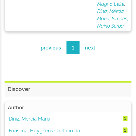
Magna Leite
;
Diniz, Mércia
Maria
;
Simões,
Naírio Serpa
previous
1
next
Discover
Author
Diniz, Mércia Maria
1
Fonseca, Huyghens Caetano da
1