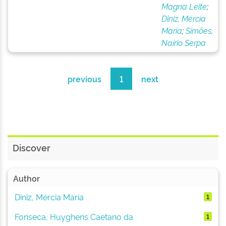
Magna Leite
;
Diniz, Mércia
Maria
;
Simões,
Naírio Serpa
previous
1
next
Discover
Author
Diniz, Mércia Maria
1
Fonseca, Huyghens Caetano da
1