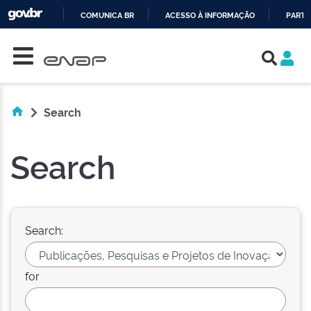
COMUNICA BR
ACESSO À INFORMAÇÃO
PARTI
Skip navigation
IR
PARA
O
CONTEÚDO
Search
Search
Search:
for