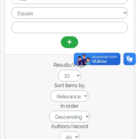
Results/Page
Sort items by
In order
Authors/record