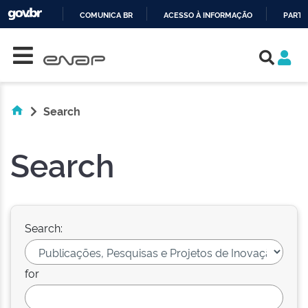
COMUNICA BR
ACESSO À INFORMAÇÃO
PARTI
Skip navigation
IR
PARA
O
CONTEÚDO
Search
Search
Search:
for