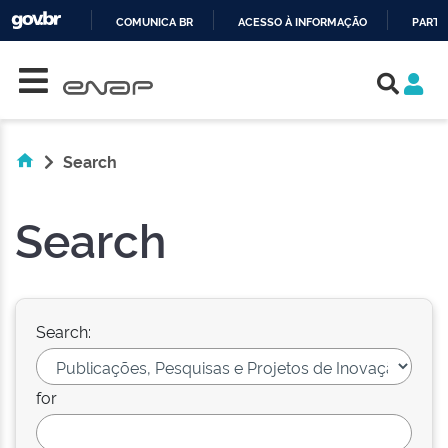
COMUNICA BR
ACESSO À INFORMAÇÃO
PARTI
Skip navigation
IR
PARA
O
CONTEÚDO
Search
Search
Search:
for