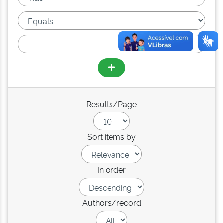
Results/Page
Sort items by
In order
Authors/record