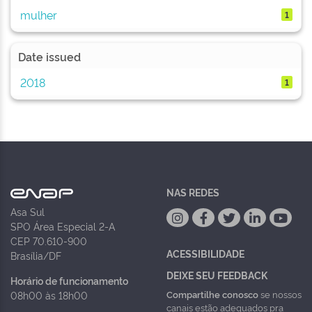
mulher
1
Date issued
2018
1
NAS REDES
Asa Sul
SPO Área Especial 2-A
CEP 70.610-900
ACESSIBILIDADE
Brasília/DF
DEIXE SEU FEEDBACK
Horário de funcionamento
Compartilhe conosco
se nossos
08h00 às 18h00
canais estão adequados pra