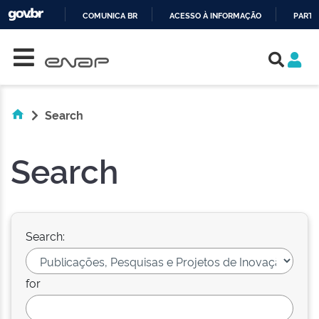
COMUNICA BR
ACESSO À INFORMAÇÃO
PARTI
Skip navigation
IR
PARA
O
CONTEÚDO
Search
Search
Search:
for