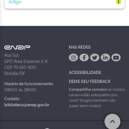
Artigo
1
NAS REDES
Asa Sul
SPO Área Especial 2-A
CEP 70.610-900
ACESSIBILIDADE
Brasília/DF
DEIXE SEU FEEDBACK
Horário de funcionamento
Compartilhe conosco
se nossos
08h00 às 18h00
canais estão adequados pra
Contato
você? Elogios também são
biblioteca@enap.gov.br
super bem vindos!