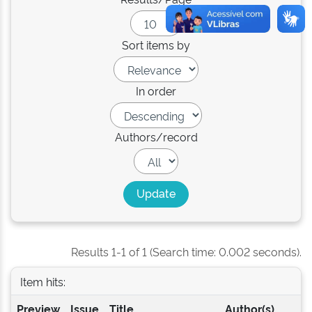
Sort items by
In order
Authors/record
Results 1-1 of 1 (Search time: 0.002 seconds).
Item hits:
Preview
Issue
Title
Author(s)