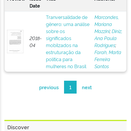
Date
Tranversalidade de
Marcondes,
gênero: uma análise
Mariana
sobre os
Mazzini
;
Diniz,
2018-
significados
Ana Paula
04
mobilzados na
Rodrigues
;
estruturação da
Farah, Marta
política para
Ferreira
mulheres no Brasil
Santos
previous
1
next
Discover