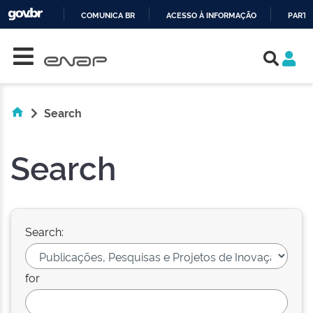
COMUNICA BR
ACESSO À INFORMAÇÃO
PARTI
Skip navigation
IR
PARA
O
CONTEÚDO
Search
Search
Search:
for