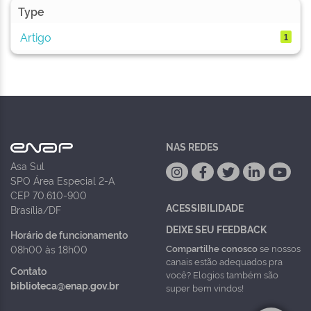
Type
Artigo
1
NAS REDES
Asa Sul
SPO Área Especial 2-A
CEP 70.610-900
ACESSIBILIDADE
Brasília/DF
DEIXE SEU FEEDBACK
Horário de funcionamento
Compartilhe conosco
se nossos
08h00 às 18h00
canais estão adequados pra
Contato
você? Elogios também são
biblioteca@enap.gov.br
super bem vindos!