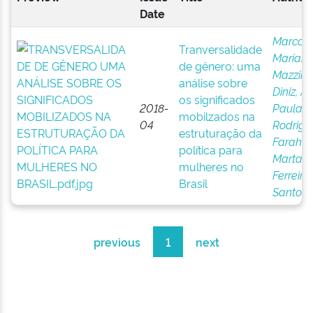
Date
Marcond
Tranversalidade
Marian
de gênero: uma
Mazzini
;
análise sobre
Diniz, A
os significados
2018-
Paula
mobilzados na
04
Rodrigu
estruturação da
Farah,
política para
Marta
mulheres no
Ferreira
Brasil
Santos
previous
1
next