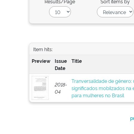
Results/Page
Sort items by
Item hits:
Preview
Issue
Title
Date
Tranversalidade de gênero: 
2018-
significados mobilzados na e
04
para mulheres no Brasil
p