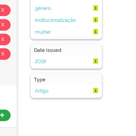
gênero
1
institucionalização
1
mulher
1
Date issued
2018
1
Type
Artigo
1