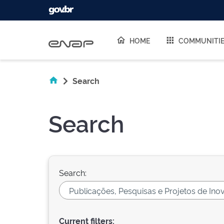
Skip navigation
HOME
COMMUNITI
Search
Search
Search:
Current filters: