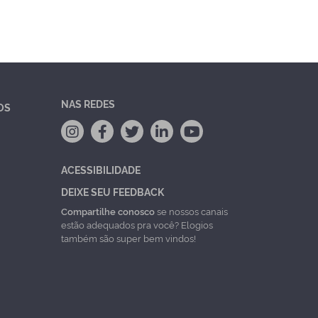
NAS REDES
OS
ACESSIBILIDADE
DEIXE SEU FEEDBACK
Compartilhe conosco
se nossos canais
estão adequados pra você? Elogios
também são super bem vindos!