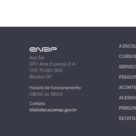
A ESCO
CURSO
Asa Sul
SPO Área Especial 2-A
SERVIÇ
CEP 70.610-900
Brasília/DF
PESQUI
ACONT
Horário de funcionamento
08h00 às 18h00
ACESSO
Contato
PERGUN
biblioteca@enap.gov.br
ESTATÍS