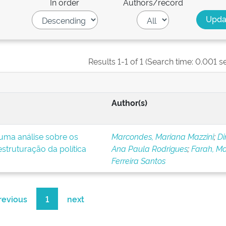
In order
Authors/record
Results 1-1 of 1 (Search time: 0.001 s
Author(s)
uma análise sobre os
Marcondes, Mariana Mazzini
;
Di
struturação da política
Ana Paula Rodrigues
;
Farah, Ma
Ferreira Santos
revious
1
next