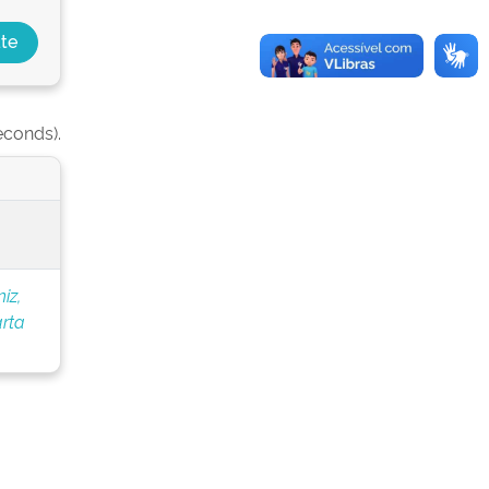
econds).
niz,
rta