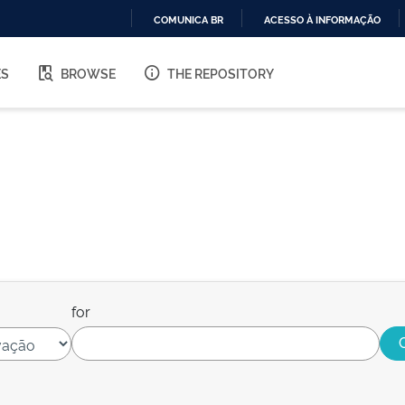
COMUNICA BR
ACESSO À INFORMAÇÃO
IR
PARA
ES
BROWSE
THE REPOSITORY
O
CONTEÚDO
for