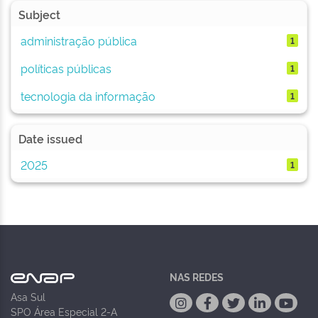
Subject
administração pública
1
políticas públicas
1
tecnologia da informação
1
Date issued
2025
1
NAS REDES
Asa Sul
SPO Área Especial 2-A