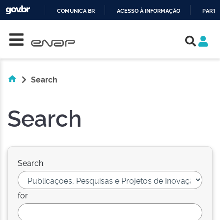
COMUNICA BR
ACESSO À INFORMAÇÃO
PARTI
Skip navigation
IR
PARA
O
CONTEÚDO
Search
Search
Search:
for