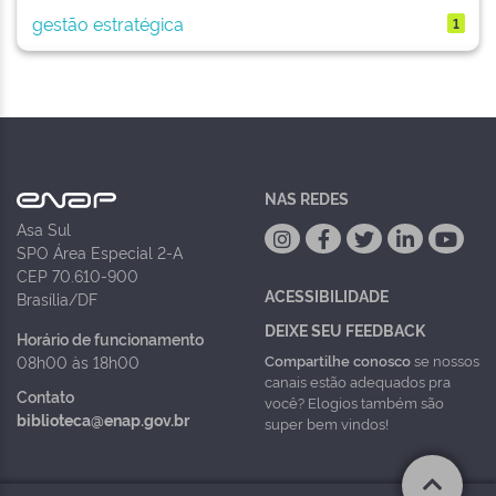
gestão estratégica
1
NAS REDES
Asa Sul
SPO Área Especial 2-A
CEP 70.610-900
ACESSIBILIDADE
Brasília/DF
DEIXE SEU FEEDBACK
Horário de funcionamento
Compartilhe conosco
se nossos
08h00 às 18h00
canais estão adequados pra
Contato
você? Elogios também são
biblioteca@enap.gov.br
super bem vindos!