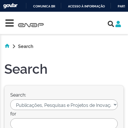
COMUNICA BR
ACESSO À INFORMAÇÃO
PARTI
Skip navigation
IR
PARA
O
CONTEÚDO
Search
Search
Search:
for