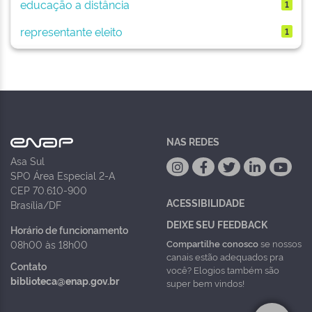
educação a distância
1
representante eleito
1
NAS REDES
Asa Sul
SPO Área Especial 2-A
CEP 70.610-900
ACESSIBILIDADE
Brasília/DF
DEIXE SEU FEEDBACK
Horário de funcionamento
Compartilhe conosco
se nossos
08h00 às 18h00
canais estão adequados pra
Contato
você? Elogios também são
biblioteca@enap.gov.br
super bem vindos!