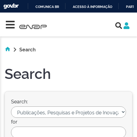
COMUNICA BR
ACESSO À INFORMAÇÃO
PARTI
Skip navigation
IR
PARA
O
CONTEÚDO
Search
Search
Search:
for