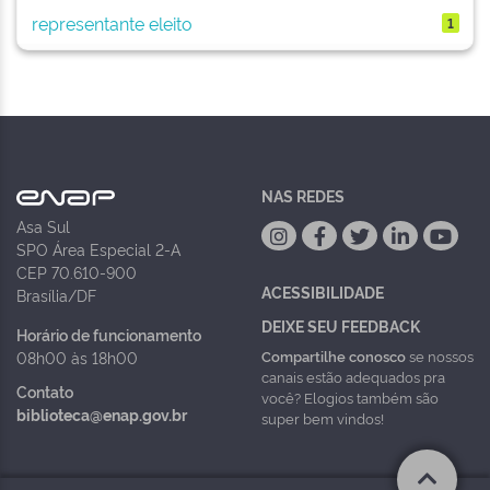
representante eleito
1
NAS REDES
Asa Sul
SPO Área Especial 2-A
CEP 70.610-900
ACESSIBILIDADE
Brasília/DF
DEIXE SEU FEEDBACK
Horário de funcionamento
Compartilhe conosco
se nossos
08h00 às 18h00
canais estão adequados pra
Contato
você? Elogios também são
biblioteca@enap.gov.br
super bem vindos!