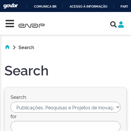
COMUNICA BR
ACESSO À INFORMAÇÃO
PARTI
Skip navigation
IR
PARA
O
CONTEÚDO
Search
Search
Search:
for