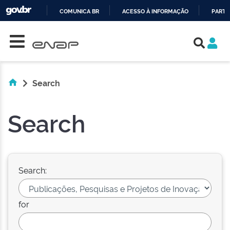
COMUNICA BR
ACESSO À INFORMAÇÃO
PARTI
Skip navigation
IR
PARA
O
CONTEÚDO
Search
Search
Search:
for