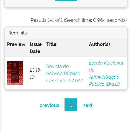
Results 1-1 of 1 (Search time: 0.964 seconds).
Item hits:
Preview
Issue
Title
Author(s)
Date
Escola Nacional
Revista do
2016-
de
Serviço Público
10
Administração
(RSP), vol. 67 nº 4
Pública (Brasil)
previous
1
next