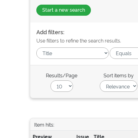
Start a new search
Add filters:
Use filters to refine the search results.
Results/Page
Sort items by
Item hits:
Preview
Issue
Title