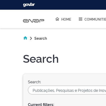
Skip navigation
HOME
COMMUNITI
Search
Search
Search:
Current filters: