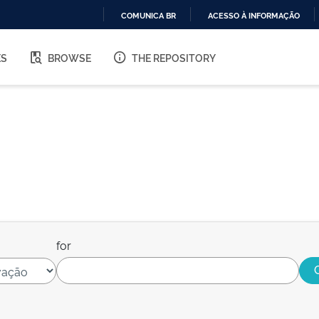
COMUNICA BR
ACESSO À INFORMAÇÃO
IR
PARA
ES
BROWSE
THE REPOSITORY
O
CONTEÚDO
for