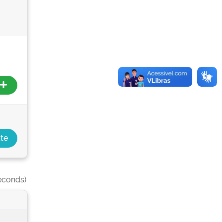
econds).