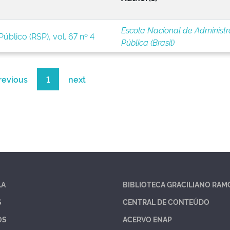
Escola Nacional de Administ
úblico (RSP), vol. 67 nº 4
Pública (Brasil)
revious
1
next
LA
BIBLIOTECA GRACILIANO RAM
S
CENTRAL DE CONTEÚDO
OS
ACERVO ENAP