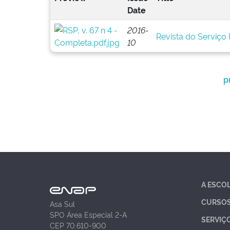
Date
2016-
Revista do Serviço P
10
p
A ESCO
CURSO
Asa Sul
SPO Área Especial 2-A
SERVIÇ
CEP 70.610-900