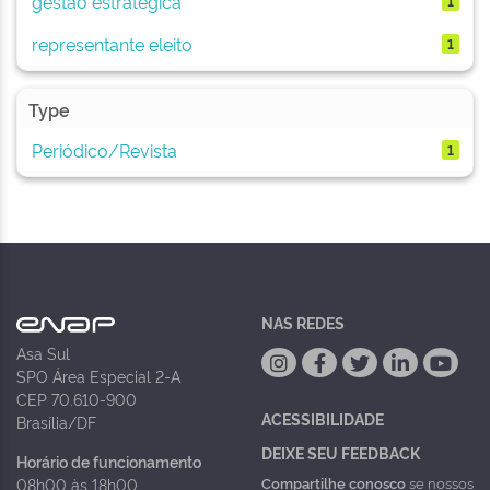
gestão estratégica
1
representante eleito
1
Type
Periódico/Revista
1
NAS REDES
Asa Sul
SPO Área Especial 2-A
CEP 70.610-900
ACESSIBILIDADE
Brasília/DF
DEIXE SEU FEEDBACK
Horário de funcionamento
Compartilhe conosco
se nossos
08h00 às 18h00