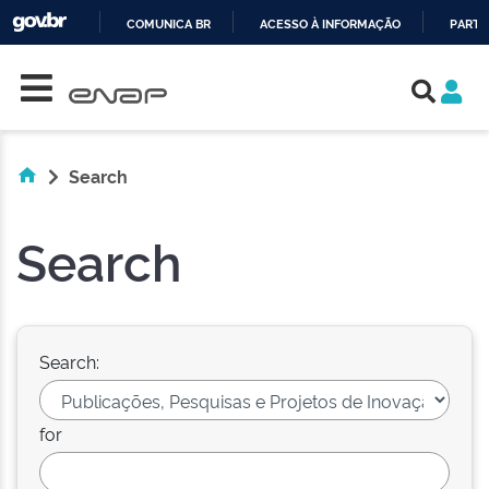
COMUNICA BR
ACESSO À INFORMAÇÃO
PARTI
Skip navigation
IR
PARA
O
CONTEÚDO
Search
Search
Search:
for