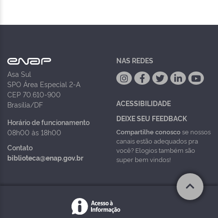
NAS REDES
Asa Sul
SPO Área Especial 2-A
CEP 70.610-900
ACESSIBILIDADE
Brasília/DF
DEIXE SEU FEEDBACK
Horário de funcionamento
Compartilhe conosco
se nossos
08h00 às 18h00
canais estão adequados pra
Contato
você? Elogios também são
biblioteca@enap.gov.br
super bem vindos!