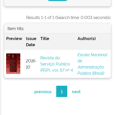
Results 1-1 of 1 (Search time: 0.003 seconds).
Item hits:
Preview
Issue
Title
Author(s)
Date
Escola Nacional
Revista do
2016-
de
Serviço Público
10
Administração
(RSP), vol. 67 nº 4
Pública (Brasil)
previous
1
next