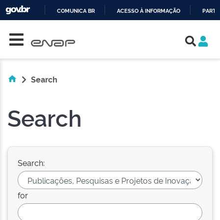
COMUNICA BR
ACESSO À INFORMAÇÃO
PARTI
Skip navigation
IR
PARA
O
CONTEÚDO
Search
Search
Search:
for