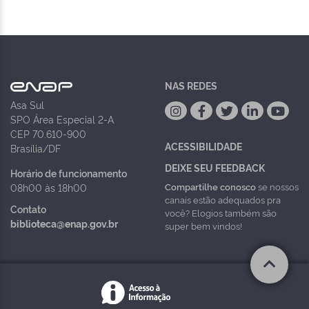
NAS REDES
Asa Sul
SPO Área Especial 2-A
CEP 70.610-900
ACESSIBILIDADE
Brasília/DF
DEIXE SEU FEEDBACK
Horário de funcionamento
Compartilhe conosco
se nossos
08h00 às 18h00
canais estão adequados pra
Contato
você? Elogios também são
biblioteca@enap.gov.br
super bem vindos!