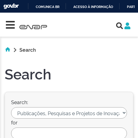
COMUNICA BR
ACESSO À INFORMAÇÃO
PARTI
Skip navigation
IR
PARA
O
CONTEÚDO
Search
Search
Search:
for