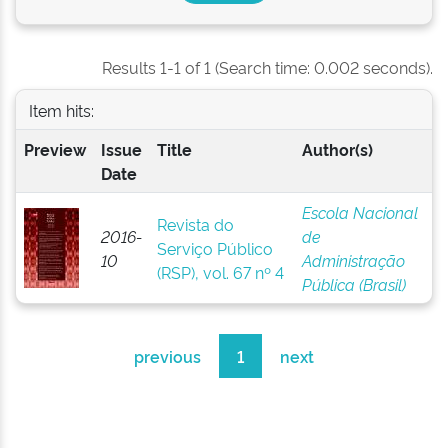
Results 1-1 of 1 (Search time: 0.002 seconds).
Item hits:
Preview
Issue
Title
Author(s)
Date
Escola Nacional
Revista do
2016-
de
Serviço Público
10
Administração
(RSP), vol. 67 nº 4
Pública (Brasil)
previous
1
next